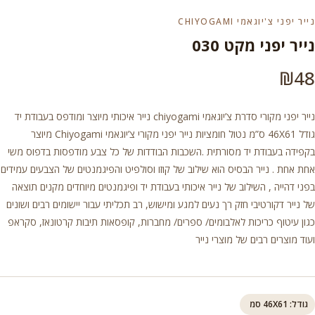
נייר יפני צ'יוגאמי CHIYOGAMI
נייר יפני מקט 030
₪
48
נייר יפני מקורי סדרת צ’יוגאמי chiyogami נייר איכותי מיוצר ומודפס בעבודת יד
גודל 46X61 ס”מ נטול חומציות נייר יפני מקורי צ’יוגאמי Chiyogami מיוצר
בקפידה בעבודת יד מסורתית .השכבות הבודדות של כל צבע מודפסות בדפוס משי
אחת אחת . נייר הבסיס הוא שילוב של קוזו וסולפיט והפיגמנטים של הצבעים עמידים
בפני דהייה , השילוב של נייר איכותי בעבודת יד ופיגמנטים מיוחדים מקנים תוצאה
של נייר דקורטיבי חזק רך נעים למגע ומישוש, רב תכליתי עבור יישומים רבים ושונים
כגון עיטוף כריכות לאלבומים/ ספרים/ מחברות, קופסאות תיבות קרטונאז, סקראפ
ועוד מוצרים רבים של מוצרי נייר
גודל: 46X61 סמ