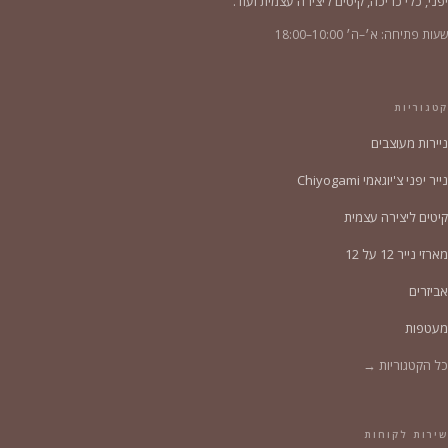
יפני, כלי כריכה, קיטים ליצירה עצמית ועוד.
שעות פתיחה: א׳–ה׳ 10:00–18:00
קטגוריות
ניירות מעוצבים
נייר יפני צ'יוגאמי Chiyogami
קיטים ליצירה עצמית
מארזי נייר 12 על 12
אביזרים
מעטפות
כל הקטגוריות →
שירות לקוחות