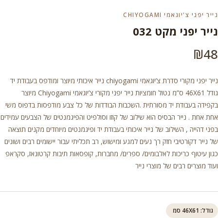
נייר יפני צ'יוגאמי CHIYOGAMI
נייר יפני מקט 032
₪
48
נייר יפני מקורי סדרת צ’יוגאמי chiyogami נייר איכותי מיוצר ומודפס בעבודת יד
גודל 46X61 ס”מ נטול חומציות נייר יפני מקורי צ’יוגאמי Chiyogami מיוצר
בקפידה בעבודת יד מסורתית .השכבות הבודדות של כל צבע מודפסות בדפוס משי
אחת אחת . נייר הבסיס הוא שילוב של קוזו וסולפיט והפיגמנטים של הצבעים עמידים
בפני דהייה , השילוב של נייר איכותי בעבודת יד ופיגמנטים מיוחדים מקנים תוצאה
של נייר דקורטיבי חזק רך נעים למגע ומישוש, רב תכליתי עבור יישומים רבים ושונים
כגון עיטוף כריכות לאלבומים/ ספרים/ מחברות, קופסאות תיבות קרטונאז, סקראפ
ועוד מוצרים רבים של מוצרי נייר
גודל: 46X61 סמ