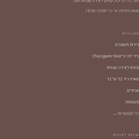
יפני, כלי כריכה, קיטים ליצירה עצמית ועוד.
שעות פתיחה: א׳–ה׳ 10:00–18:00
קטגוריות
ניירות מעוצבים
נייר יפני צ'יוגאמי Chiyogami
קיטים ליצירה עצמית
מארזי נייר 12 על 12
אביזרים
מעטפות
כל הקטגוריות →
שירות לקוחות