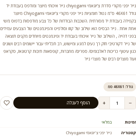
נייר יפני מקורי סדרת צ’יוגאמי chiyogami נייר איכותי מיוצר ומודפס בעבודת יד
גודל 46X61 ס”מ נטול חומציות נייר יפני מקורי צ’יוגאמי Chiyogami מיוצר
בקפידה בעבודת יד מסורתית .השכבות הבודדות של כל צבע מודפסות בדפוס משי
אחת אחת . נייר הבסיס הוא שילוב של קוזו וסולפיט והפיגמנטים של הצבעים עמידים
בפני דהייה , השילוב של נייר איכותי בעבודת יד ופיגמנטים מיוחדים מקנים תוצאה
של נייר דקורטיבי חזק רך נעים למגע ומישוש, רב תכליתי עבור יישומים רבים ושונים
כגון עיטוף כריכות לאלבומים/ ספרים/ מחברות, קופסאות תיבות קרטונאז, סקראפ
ועוד מוצרים רבים של מוצרי נייר
גודל: 46X61 סמ
+
−
הוסף לעגלה
זמינות
במלאי
קטגוריה
נייר יפני צ'יוגאמי Chiyogami