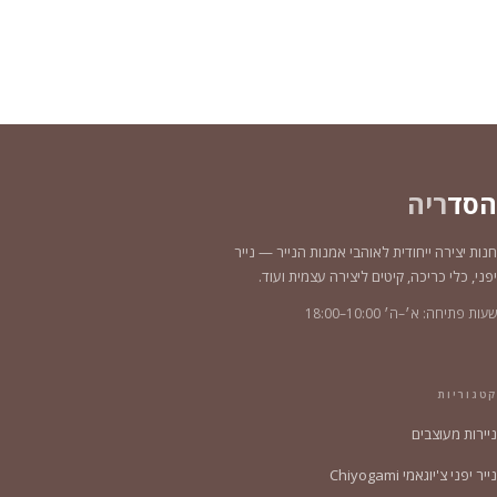
הסד
ריה
חנות יצירה ייחודית לאוהבי אמנות הנייר — נייר
יפני, כלי כריכה, קיטים ליצירה עצמית ועוד.
שעות פתיחה: א׳–ה׳ 10:00–18:00
קטגוריות
ניירות מעוצבים
נייר יפני צ'יוגאמי Chiyogami