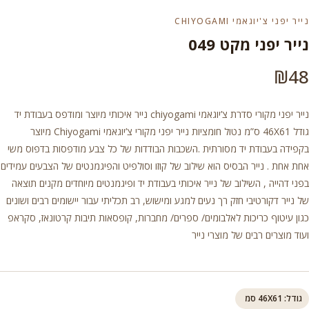
נייר יפני צ'יוגאמי CHIYOGAMI
נייר יפני מקט 049
₪
48
נייר יפני מקורי סדרת צ’יוגאמי chiyogami נייר איכותי מיוצר ומודפס בעבודת יד
גודל 46X61 ס”מ נטול חומציות נייר יפני מקורי צ’יוגאמי Chiyogami מיוצר
בקפידה בעבודת יד מסורתית .השכבות הבודדות של כל צבע מודפסות בדפוס משי
אחת אחת . נייר הבסיס הוא שילוב של קוזו וסולפיט והפיגמנטים של הצבעים עמידים
בפני דהייה , השילוב של נייר איכותי בעבודת יד ופיגמנטים מיוחדים מקנים תוצאה
של נייר דקורטיבי חזק רך נעים למגע ומישוש, רב תכליתי עבור יישומים רבים ושונים
כגון עיטוף כריכות לאלבומים/ ספרים/ מחברות, קופסאות תיבות קרטונאז, סקראפ
ועוד מוצרים רבים של מוצרי נייר
גודל: 46X61 סמ