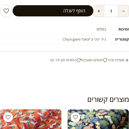
+
−
הוסף לעגלה
זמינות
במלאי
קטגוריה
נייר יפני צ'יוגאמי Chiyogami
משלוח מהיר
תשלום מאובטח
החזרות תוך 14 יום
מוצרים קשורים