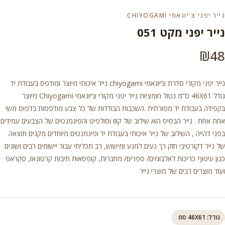
נייר יפני צ'יוגאמי CHIYOGAMI
נייר יפני מקט 051
₪
48
נייר יפני מקורי סדרת צ’יוגאמי chiyogami נייר איכותי מיוצר ומודפס בעבודת יד
גודל 46X61 ס”מ נטול חומציות נייר יפני מקורי צ’יוגאמי Chiyogami מיוצר
בקפידה בעבודת יד מסורתית .השכבות הבודדות של כל צבע מודפסות בדפוס משי
אחת אחת . נייר הבסיס הוא שילוב של קוזו וסולפיט והפיגמנטים של הצבעים עמידים
בפני דהייה , השילוב של נייר איכותי בעבודת יד ופיגמנטים מיוחדים מקנים תוצאה
של נייר דקורטיבי חזק רך נעים למגע ומישוש, רב תכליתי עבור יישומים רבים ושונים
כגון עיטוף כריכות לאלבומים/ ספרים/ מחברות, קופסאות תיבות קרטונאז, סקראפ
ועוד מוצרים רבים של מוצרי נייר
גודל: 46X61 סמ