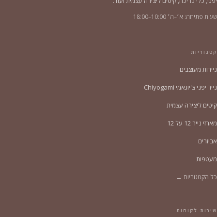
יפני, כלי כריכה, קיטים ליצירה עצמית ועוד.
שעות פתיחה: א׳–ה׳ 10:00–18:00
קטגוריות
ניירות מעוצבים
נייר יפני צ'יוגאמי Chiyogami
קיטים ליצירה עצמית
מארזי נייר 12 על 12
אביזרים
מעטפות
כל הקטגוריות →
שירות לקוחות