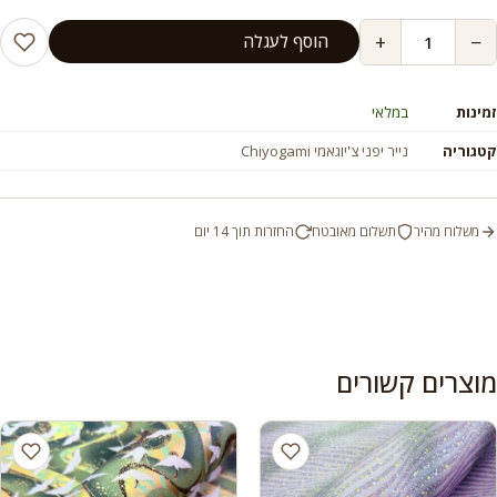
+
−
הוסף לעגלה
זמינות
במלאי
קטגוריה
נייר יפני צ'יוגאמי Chiyogami
משלוח מהיר
תשלום מאובטח
החזרות תוך 14 יום
מוצרים קשורים