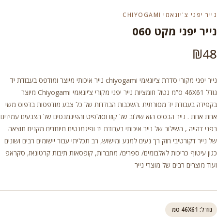
נייר יפני צ'יוגאמי CHIYOGAMI
נייר יפני מקט 060
₪
48
נייר יפני מקורי סדרת צ’יוגאמי chiyogami נייר איכותי מיוצר ומודפס בעבודת יד
גודל 46X61 ס”מ נטול חומציות נייר יפני מקורי צ’יוגאמי Chiyogami מיוצר
בקפידה בעבודת יד מסורתית .השכבות הבודדות של כל צבע מודפסות בדפוס משי
אחת אחת . נייר הבסיס הוא שילוב של קוזו וסולפיט והפיגמנטים של הצבעים עמידים
בפני דהייה , השילוב של נייר איכותי בעבודת יד ופיגמנטים מיוחדים מקנים תוצאה
של נייר דקורטיבי חזק רך נעים למגע ומישוש, רב תכליתי עבור יישומים רבים ושונים
כגון עיטוף כריכות לאלבומים/ ספרים/ מחברות, קופסאות תיבות קרטונאז, סקראפ
ועוד מוצרים רבים של מוצרי נייר
גודל: 46X61 סמ