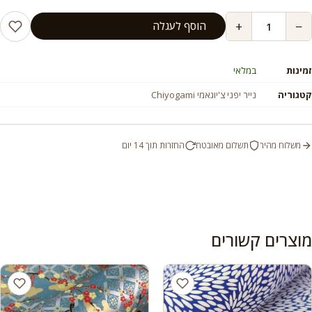
+
−
הוסף לעגלה
זמינות
במלאי
קטגוריה
נייר יפני צ'יוגאמי Chiyogami
משלוח מהיר
תשלום מאובטח
החזרות תוך 14 יום
מוצרים קשורים