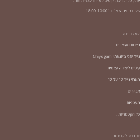
יפני, כלי כריכה, קיטים ליצירה עצמית ועוד.
שעות פתיחה: א׳–ה׳ 10:00–18:00
קטגוריות
ניירות מעוצבים
נייר יפני צ'יוגאמי Chiyogami
קיטים ליצירה עצמית
מארזי נייר 12 על 12
אביזרים
מעטפות
כל הקטגוריות →
שירות לקוחות