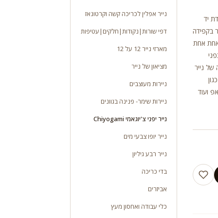
נייר אפלין לכריכה קשה וקרטונאז
 בעבודת יד
 נייר יפני מקורי צ’יוגאמי Chiyogami מיוצר בקפידה
דפי שורות|נקודות|חלקים|עטיפות
אחת אחת
מארזי נייר 12 על 12
פני
מציאון של נייר
 של נייר
גון
ניירות מעוצבים
פ ועוד
ניירות שימר- פנינה בגוונים
נייר יפני צ'יוגאמי Chiyogami
נייר יופו צבעי מים
נייר רבע גיליון
בדי כריכה
אביזרים
כלי עבודה ואחסון מעץ