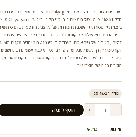
נייר יפני מקורי סדרת צ’יוגאמי chiyogami נייר איכותי מיוצר ומודפס
גודל 46X61 ס”מ נטול חומציות
בעבודת יד מסורתית .השכבות הבודדות של כל צבע מודפסות בדפוס משי 
. נייר הבסיס הוא שילוב של קוזו וסולפיט והפיגמנטים של הצבעים עמידים ב
דהייה , השילוב של נייר איכותי בעבודת יד ופיגמנטים מיוחדים מקנים תוצאה
דקורטיבי חזק רך נעים למגע ומישוש, רב תכליתי עבור יישומים רבים ושונים כ
עיטוף כריכות לאלבומים/ ספרים/ מחברות, קופסאות תיבות קרטונאז, סקרא
מוצרים רבים של מוצרי נייר
גודל: 46X61 סמ
+
−
הוסף לעגלה
זמינות
במלאי