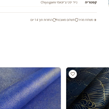
קטגוריה
נייר יפני צ'יוגאמי Chiyogami
משלוח מהיר
תשלום מאובטח
החזרות תוך 14 יום