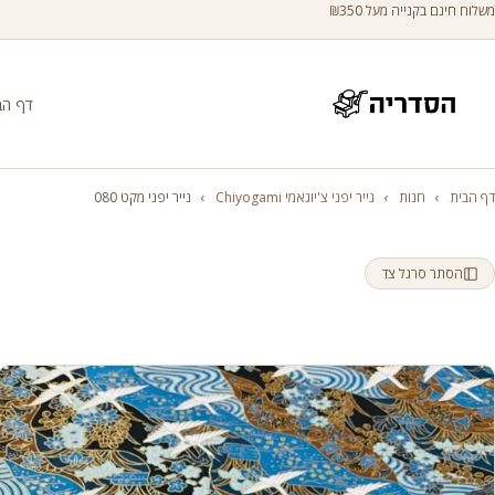
משלוח חינם בקנייה מעל ₪350
דף הב
דף הבית
›
חנות
›
נייר יפני צ'יוגאמי Chiyogami
›
נייר יפני מקט 080
הסתר סרגל צד