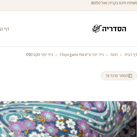
משלוח חינם בקנייה מעל ₪350
דף הב
דף הבית
›
חנות
›
נייר יפני צ'יוגאמי Chiyogami
›
נייר יפני מקט 090
הסתר סרגל צד