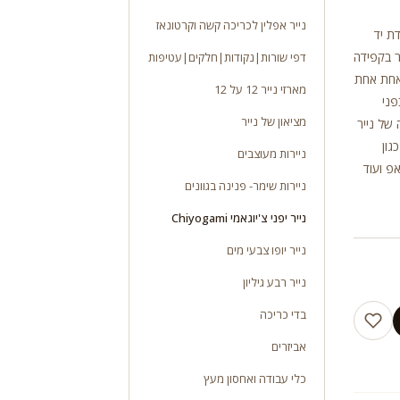
נייר אפלין לכריכה קשה וקרטונאז
 בעבודת יד
 נייר יפני מקורי צ’יוגאמי Chiyogami מיוצר בקפידה
דפי שורות|נקודות|חלקים|עטיפות
אחת אחת
מארזי נייר 12 על 12
פני
מציאון של נייר
 של נייר
גון
ניירות מעוצבים
פ ועוד
ניירות שימר- פנינה בגוונים
נייר יפני צ'יוגאמי Chiyogami
נייר יופו צבעי מים
נייר רבע גיליון
בדי כריכה
אביזרים
כלי עבודה ואחסון מעץ