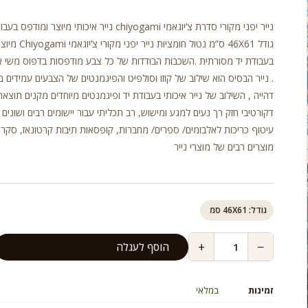
נייר יפני מקורי סדרת צ’יוגאמי chiyogami נייר איכותי מיוצר ומודפס
גודל 46X61 ס”מ נטול חומציות
בעבודת יד מסורתית .השכבות הבודדות של כל צבע מודפסות בדפוס משי 
. נייר הבסיס הוא שילוב של קוזו וסולפיט והפיגמנטים של הצבעים עמידים ב
דהייה , השילוב של נייר איכותי בעבודת יד ופיגמנטים מיוחדים מקנים תוצאה
דקורטיבי חזק רך נעים למגע ומישוש, רב תכליתי עבור יישומים רבים ושונים כ
עיטוף כריכות לאלבומים/ ספרים/ מחברות, קופסאות תיבות קרטונאז, סקרא
מוצרים רבים של מוצרי נייר
גודל: 46X61 סמ
+
−
הוסף לעגלה
זמינות
במלאי