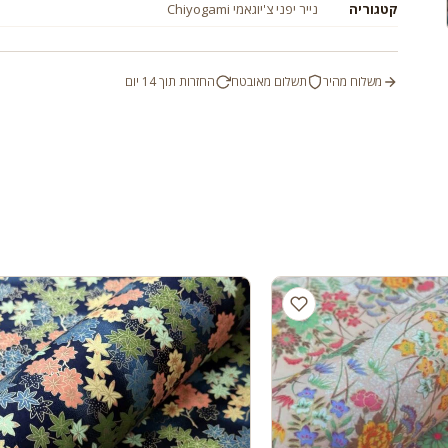
קטגוריה
נייר יפני צ'יוגאמי Chiyogami
משלוח מהיר
תשלום מאובטח
החזרות תוך 14 יום