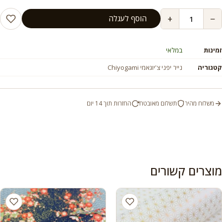
+
−
הוסף לעגלה
זמינות
במלאי
קטגוריה
נייר יפני צ'יוגאמי Chiyogami
משלוח מהיר
תשלום מאובטח
החזרות תוך 14 יום
מוצרים קשורים