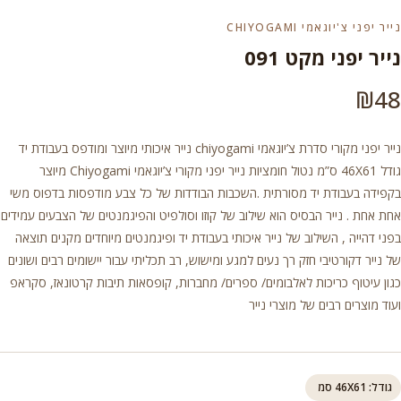
נייר יפני צ'יוגאמי CHIYOGAMI
נייר יפני מקט 091
₪
48
נייר יפני מקורי סדרת צ’יוגאמי chiyogami נייר איכותי מיוצר ומודפס בעבודת יד
גודל 46X61 ס”מ נטול חומציות נייר יפני מקורי צ’יוגאמי Chiyogami מיוצר
בקפידה בעבודת יד מסורתית .השכבות הבודדות של כל צבע מודפסות בדפוס משי
אחת אחת . נייר הבסיס הוא שילוב של קוזו וסולפיט והפיגמנטים של הצבעים עמידים
בפני דהייה , השילוב של נייר איכותי בעבודת יד ופיגמנטים מיוחדים מקנים תוצאה
של נייר דקורטיבי חזק רך נעים למגע ומישוש, רב תכליתי עבור יישומים רבים ושונים
כגון עיטוף כריכות לאלבומים/ ספרים/ מחברות, קופסאות תיבות קרטונאז, סקראפ
ועוד מוצרים רבים של מוצרי נייר
גודל: 46X61 סמ