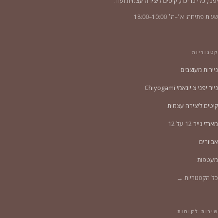
יפני, כלי כריכה, קיטים ליצירה עצמית ועוד.
שעות פתיחה: א׳–ה׳ 10:00–18:00
קטגוריות
ניירות מעוצבים
נייר יפני צ'יוגאמי Chiyogami
קיטים ליצירה עצמית
מארזי נייר 12 על 12
אביזרים
מעטפות
כל הקטגוריות →
שירות לקוחות