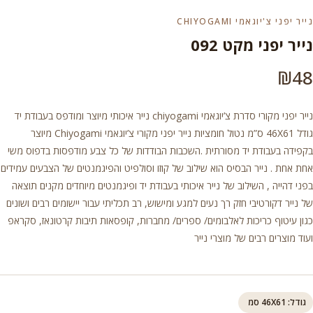
נייר יפני צ'יוגאמי CHIYOGAMI
נייר יפני מקט 092
₪
48
נייר יפני מקורי סדרת צ’יוגאמי chiyogami נייר איכותי מיוצר ומודפס בעבודת יד
גודל 46X61 ס”מ נטול חומציות נייר יפני מקורי צ’יוגאמי Chiyogami מיוצר
בקפידה בעבודת יד מסורתית .השכבות הבודדות של כל צבע מודפסות בדפוס משי
אחת אחת . נייר הבסיס הוא שילוב של קוזו וסולפיט והפיגמנטים של הצבעים עמידים
בפני דהייה , השילוב של נייר איכותי בעבודת יד ופיגמנטים מיוחדים מקנים תוצאה
של נייר דקורטיבי חזק רך נעים למגע ומישוש, רב תכליתי עבור יישומים רבים ושונים
כגון עיטוף כריכות לאלבומים/ ספרים/ מחברות, קופסאות תיבות קרטונאז, סקראפ
ועוד מוצרים רבים של מוצרי נייר
גודל: 46X61 סמ