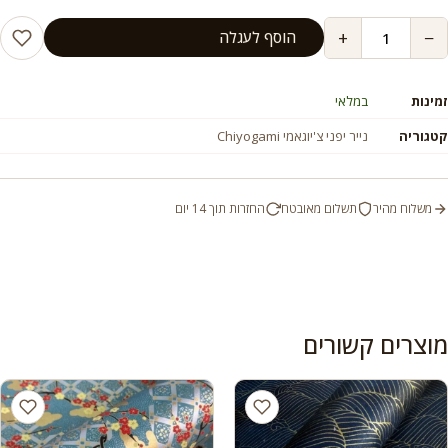
+
−
הוסף לעגלה
זמינות
במלאי
קטגוריה
נייר יפני צ'יוגאמי Chiyogami
משלוח מהיר
תשלום מאובטח
החזרות תוך 14 יום
מוצרים קשורים