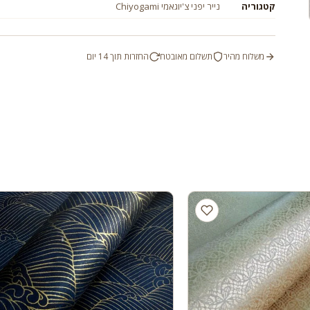
קטגוריה
נייר יפני צ'יוגאמי Chiyogami
משלוח מהיר
תשלום מאובטח
החזרות תוך 14 יום