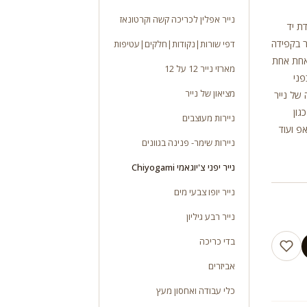
נייר אפלין לכריכה קשה וקרטונאז
 בעבודת יד
 נייר יפני מקורי צ’יוגאמי Chiyogami מיוצר בקפידה
דפי שורות|נקודות|חלקים|עטיפות
אחת אחת
מארזי נייר 12 על 12
פני
מציאון של נייר
 של נייר
גון
ניירות מעוצבים
פ ועוד
ניירות שימר- פנינה בגוונים
נייר יפני צ'יוגאמי Chiyogami
נייר יופו צבעי מים
נייר רבע גיליון
בדי כריכה
אביזרים
כלי עבודה ואחסון מעץ