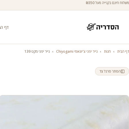
משלוח חינם בקנייה מעל ₪350
דף הב
דף הבית
›
חנות
›
נייר יפני צ'יוגאמי Chiyogami
›
נייר יפני מקט 139
הסתר סרגל צד