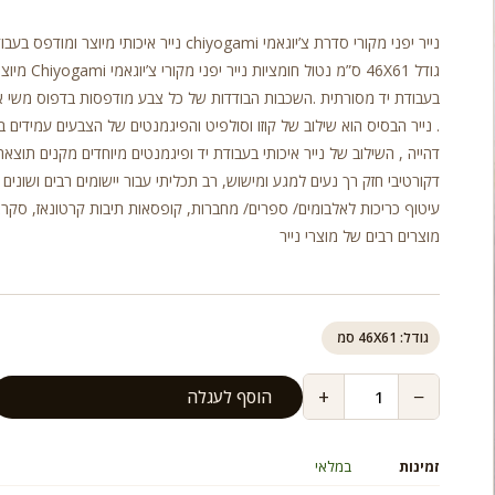
נייר יפני מקורי סדרת צ’יוגאמי chiyogami נייר איכותי מיוצר ומודפס
גודל 46X61 ס”מ נטול חומציות
בעבודת יד מסורתית .השכבות הבודדות של כל צבע מודפסות בדפוס משי 
. נייר הבסיס הוא שילוב של קוזו וסולפיט והפיגמנטים של הצבעים עמידים ב
דהייה , השילוב של נייר איכותי בעבודת יד ופיגמנטים מיוחדים מקנים תוצאה
דקורטיבי חזק רך נעים למגע ומישוש, רב תכליתי עבור יישומים רבים ושונים כ
עיטוף כריכות לאלבומים/ ספרים/ מחברות, קופסאות תיבות קרטונאז, סקרא
מוצרים רבים של מוצרי נייר
גודל: 46X61 סמ
+
−
הוסף לעגלה
זמינות
במלאי