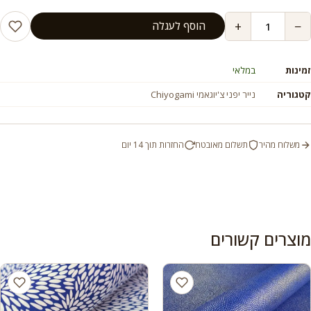
+
−
הוסף לעגלה
זמינות
במלאי
קטגוריה
נייר יפני צ'יוגאמי Chiyogami
משלוח מהיר
תשלום מאובטח
החזרות תוך 14 יום
מוצרים קשורים