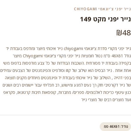
נייר יפני צ'יוגאמי CHIYOGAMI
נייר יפני מקט 149
₪
48
נייר יפני מקורי סדרת צ’יוגאמי chiyogami נייר איכותי מיוצר ומודפס בעבודת יד
גודל 46X61 ס”מ נטול חומציות נייר יפני מקורי צ’יוגאמי Chiyogami מיוצר
בקפידה בעבודת יד מסורתית .השכבות הבודדות של כל צבע מודפסות בדפוס משי
אחת אחת . נייר הבסיס הוא שילוב של קוזו וסולפיט והפיגמנטים של הצבעים עמידים
בפני דהייה , השילוב של נייר איכותי בעבודת יד ופיגמנטים מיוחדים מקנים תוצאה
של נייר דקורטיבי חזק רך נעים למגע ומישוש, רב תכליתי עבור יישומים רבים ושונים
כגון עיטוף כריכות לאלבומים/ ספרים/ מחברות, קופסאות תיבות קרטונאז, סקראפ
ועוד מוצרים רבים של מוצרי נייר
גודל: 46X61 סמ