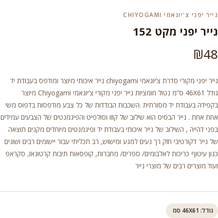
נייר יפני צ'יוגאמי CHIYOGAMI
נייר יפני מקט 152
₪
48
נייר יפני מקורי סדרת צ’יוגאמי chiyogami נייר איכותי מיוצר ומודפס בעבודת יד
גודל 46X61 ס”מ נטול חומציות נייר יפני מקורי צ’יוגאמי Chiyogami מיוצר
בקפידה בעבודת יד מסורתית .השכבות הבודדות של כל צבע מודפסות בדפוס משי
אחת אחת . נייר הבסיס הוא שילוב של קוזו וסולפיט והפיגמנטים של הצבעים עמידים
בפני דהייה , השילוב של נייר איכותי בעבודת יד ופיגמנטים מיוחדים מקנים תוצאה
של נייר דקורטיבי חזק רך נעים למגע ומישוש, רב תכליתי עבור יישומים רבים ושונים
כגון עיטוף כריכות לאלבומים/ ספרים/ מחברות, קופסאות תיבות קרטונאז, סקראפ
ועוד מוצרים רבים של מוצרי נייר
גודל: 46X61 סמ