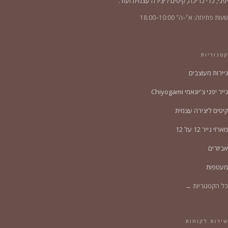
יפני, כלי כריכה, קיטים ליצירה עצמית ועוד.
שעות פתיחה: א׳–ה׳ 10:00–18:00
קטגוריות
ניירות מעוצבים
נייר יפני צ'יוגאמי Chiyogami
קיטים ליצירה עצמית
מארזי נייר 12 על 12
אביזרים
מעטפות
כל הקטגוריות →
שירות לקוחות