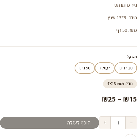
מחירים:
נייר כרומו מט
מידה 9*13 אינץ
עד
כמות 50 דף
משקל
120 גרם
170gr
90 גרם
גודל: 9X13 inch
טווח
₪
25
–
₪
15
מחירים:
+
−
הוסף לעגלה
עד