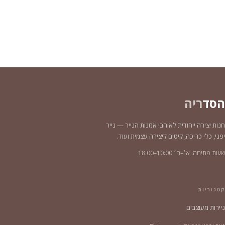
הסד
ריה
חנות יצירה ייחודית לאוהבי אמנות הנייר — נייר
יפני, כלי כריכה, קיטים ליצירה עצמית ועוד.
שעות פתיחה: א׳–ה׳ 10:00–18:00
קטגוריות
ניירות מעוצבים