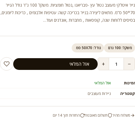
נייר איטלקי מעוצב נטול עץ -פבריאנו ,נטול חומציות. משקל 100 ג”ר גודל הנייר
70*50 ס”מ. מתאים ליצירה בנייר בכריכה קשה: עטיפות אלבומים , כריכות ליומנים,
בסיסים ללוחות שנה, קופסאות , מחברות ,אוגדנים ועוד…
משקל: 100 גרם
גודל: 50X70 סמ
+
−
אזל המלאי
זמינות
אזל המלאי
קטגוריה
ניירות מעוצבים
משלוח מהיר
תשלום מאובטח
החזרות תוך 14 יום