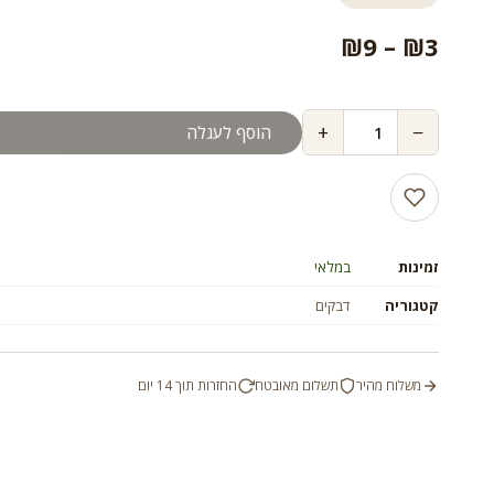
טווח
₪
9
–
₪
3
מחירים:
+
−
הוסף לעגלה
עד
זמינות
במלאי
קטגוריה
דבקים
משלוח מהיר
תשלום מאובטח
החזרות תוך 14 יום