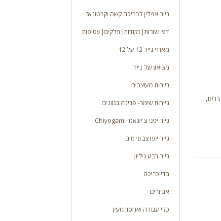
נייר אפלין לכריכה קשה וקרטונאז
דפי שורות|נקודות|חלקים|עטיפות
מארזי נייר 12 על 12
מציאון של נייר
ניירות מעוצבים
ות מצופים למצופים, להדבקת מוצרי פלסטיק, PVC , בדים,
ניירות שימר- פנינה בגוונים
נייר יפני צ'יוגאמי Chiyogami
נייר יופו צבעי מים
נייר רבע גיליון
בדי כריכה
אביזרים
כלי עבודה ואחסון מעץ