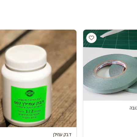
ובה
דבק עמילן