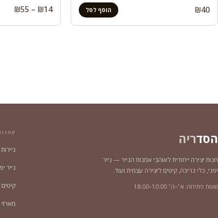
טווח
₪
55
–
₪
14
₪
40
הוסף לסל
מחירי
עד
קטגור
הסד
ריה
ניירות
חנות יצירה ייחודית לאוהבי אמנות הנייר — נייר
נייר יפני צ
יפני, כלי כריכה, קיטים ליצירה עצמית ועוד.
קיטים 
שעות פתיחה: א׳–ה׳ 10:00–18:00
מארזי נייר 2