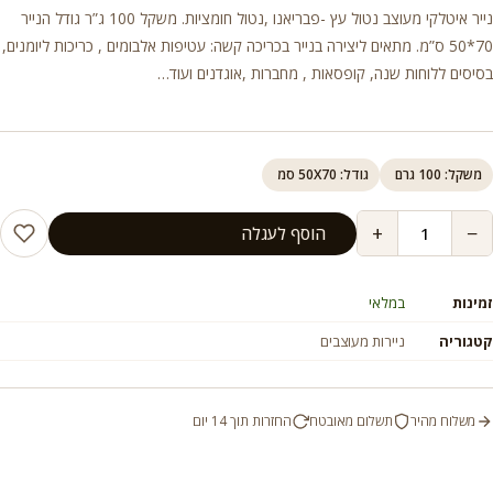
נייר איטלקי מעוצב נטול עץ -פבריאנו ,נטול חומציות. משקל 100 ג”ר גודל הנייר
70*50 ס”מ. מתאים ליצירה בנייר בכריכה קשה: עטיפות אלבומים , כריכות ליומנים,
בסיסים ללוחות שנה, קופסאות , מחברות ,אוגדנים ועוד…
משקל: 100 גרם
גודל: 50X70 סמ
+
−
הוסף לעגלה
זמינות
במלאי
קטגוריה
ניירות מעוצבים
משלוח מהיר
תשלום מאובטח
החזרות תוך 14 יום