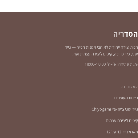
הסד
ריה
חנות יצירה ייחודית לאוהבי אמנות הנייר — נייר
יפני, כלי כריכה, קיטים ליצירה עצמית ועוד.
שעות פתיחה: א׳–ה׳ 10:00–18:00
קטגוריות
ניירות מעוצבים
נייר יפני צ'יוגאמי Chiyogami
קיטים ליצירה עצמית
מארזי נייר 12 על 12