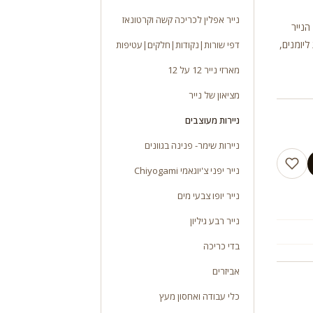
נייר אפלין לכריכה קשה וקרטונאז
יות. משקל 100 ג”ר גודל הנייר
ליומנים,
דפי שורות|נקודות|חלקים|עטיפות
מארזי נייר 12 על 12
מציאון של נייר
ניירות מעוצבים
ניירות שימר- פנינה בגוונים
נייר יפני צ'יוגאמי Chiyogami
נייר יופו צבעי מים
נייר רבע גיליון
בדי כריכה
אביזרים
כלי עבודה ואחסון מעץ