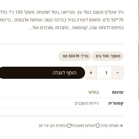
נייר איטלקי מעוצב נטול עץ -פבריאנו ,נטול חומצ
70*50 ס”מ. מתאים ליצירה בנייר בכריכה קשה: עטיפות אלבומים , כריכות 
בסיסים ללוחות שנה, קופסאות , מחברות ,אוגדנים ועוד…
משקל: 100 גרם
גודל: 50X70 סמ
+
−
הוסף לעגלה
זמינות
במלאי
קטגוריה
ניירות מעוצבים
משלוח מהיר
תשלום מאובטח
החזרות תוך 14 יום