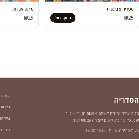
ספריה צבעונית
מיקס אגדות
₪
25
₪
25
הוסף לסל
קטגור
הסד
ריה
ניירות
חנות יצירה ייחודית לאוהבי אמנות הנייר — נייר
נייר יפני צ
יפני, כלי כריכה, קיטים ליצירה עצמית ועוד.
קיטים 
שעות פתיחה: א׳–ה׳ 10:00–18:00