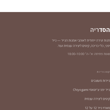
הסד
ריה
חנות יצירה ייחודית לאוהבי אמנות הנייר — נייר
יפני, כלי כריכה, קיטים ליצירה עצמית ועוד.
שעות פתיחה: א׳–ה׳ 10:00–18:00
קטגוריות
ניירות מעוצבים
נייר יפני צ'יוגאמי Chiyogami
קיטים ליצירה עצמית
מארזי נייר 12 על 12