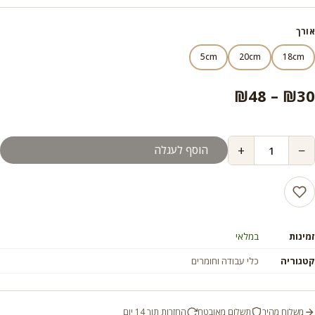
עד
אורך
5cm
20cm
18cm
טווח
₪
48
–
₪
30
מחירים:
+
−
הוסף לעגלה
עד
זמינות
במלאי
קטגוריה
כלי עבודה וחומרים
משלוח מהיר
תשלום מאובטח
החזרות תוך 14 יום