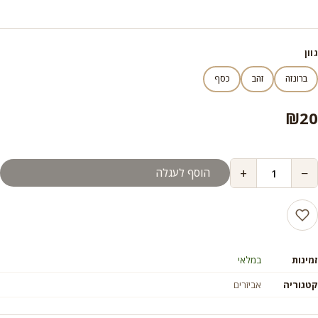
גוון
ברונזה
זהב
כסף
₪
20
+
−
הוסף לעגלה
זמינות
במלאי
קטגוריה
אביזרים