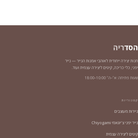
הסד
ריה
חנות יצירה ייחודית לאוהבי אמנות הנייר — נייר
יפני, כלי כריכה, קיטים ליצירה עצמית ועוד.
שעות פתיחה: א׳–ה׳ 10:00–18:00
קטגוריות
ניירות מעוצבים
נייר יפני צ'יוגאמי Chiyogami
קיטים ליצירה עצמית