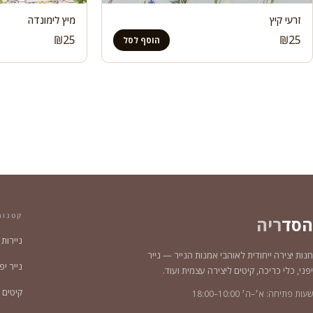
זרעי קיץ
מיץ לימונדה
₪
25
₪
25
הוסף לסל
קטגור
הסד
ריה
ניירות
חנות יצירה ייחודית לאוהבי אמנות הנייר — נייר
נייר יפני צ
יפני, כלי כריכה, קיטים ליצירה עצמית ועוד.
קיטים 
שעות פתיחה: א׳–ה׳ 10:00–18:00