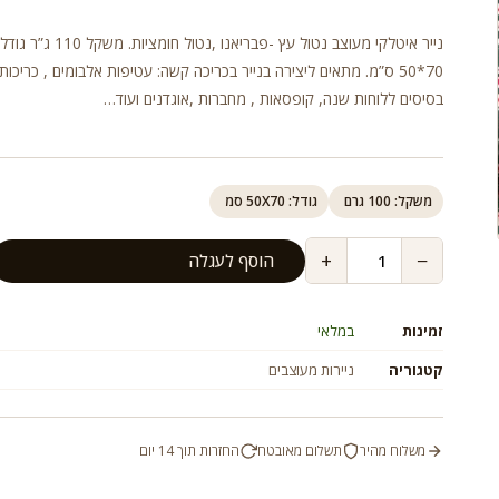
נייר איטלקי מעוצב נטול עץ -פבריאנו ,נטול חומצ
70*50 ס”מ. מתאים ליצירה בנייר בכריכה קשה: עטיפות אלבומים , כריכות 
בסיסים ללוחות שנה, קופסאות , מחברות ,אוגדנים ועוד…
משקל: 100 גרם
גודל: 50X70 סמ
+
−
הוסף לעגלה
זמינות
במלאי
קטגוריה
ניירות מעוצבים
משלוח מהיר
תשלום מאובטח
החזרות תוך 14 יום