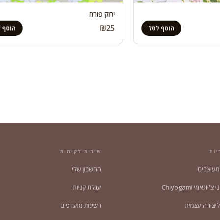
ירוק פורח
₪
25
הוסף לסל
הוסף 
יות
שירות לקוחות
 מעוצבים
החשבון שלי
'יוגאמי Chiyogami
עגלת קניות
ליצירה עצמית
רשימת מועדפים