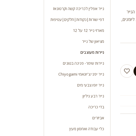
נייר אפלין לכריכה קשה וקרטונאז
יות. משקל 110 ג”ר גודל הנייר
ליומנים,
דפי שורות|נקודות|חלקים|עטיפות
מארזי נייר 12 על 12
מציאון של נייר
ניירות מעוצבים
ניירות שימר- פנינה בגוונים
נייר יפני צ'יוגאמי Chiyogami
נייר יופו צבעי מים
נייר רבע גיליון
בדי כריכה
אביזרים
כלי עבודה ואחסון מעץ