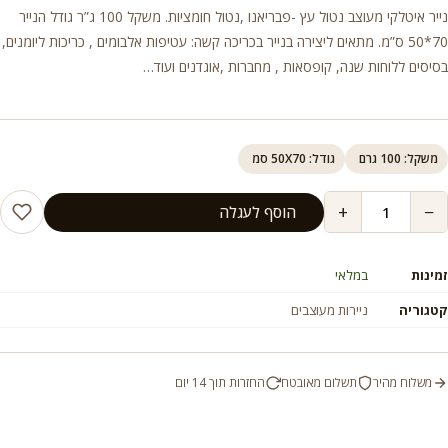
נייר איטלקי מעוצב נטול עץ -פבריאנו ,נטול חומציות. משקל 100 ג”ר גודל הנייר
70*50 ס”מ. מתאים ליצירה בנייר בכריכה קשה: עטיפות אלבומים , כריכות ליומנים,
בסיסים ללוחות שנה, קופסאות , מחברות ,אוגדנים ועוד…
משקל: 100 גרם
גודל: 50X70 סמ
+
−
הוסף לעגלה
זמינות
במלאי
קטגוריה
ניירות מעוצבים
משלוח מהיר
תשלום מאובטח
החזרות תוך 14 יום