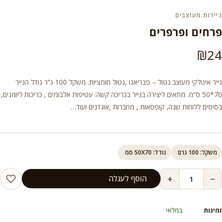
ניירות מעוצבים
פרחים ופרפרים
₪
24
נייר איטלקי מעוצב נטול – פבריאנו ,נטול חומציות. משקל 100 ג”ר גודל הנייר
70*50 ס”מ. מתאים ליצירה בנייר בכריכה קשה: עטיפות אלבומים , כריכות ליומנים,
בסיסים ללוחות שנה, קופסאות , מחברות ,אוגדנים ועוד…
משקל: 100 גרם
גודל: 50X70 סמ
+
−
הוסף לעגלה
זמינות
במלאי