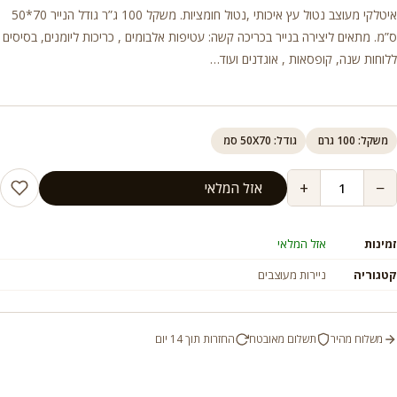
איטלקי מעוצב נטול עץ איכותי ,נטול חומציות. משקל 100 ג”ר גודל הנייר 70*50
ס”מ. מתאים ליצירה בנייר בכריכה קשה: עטיפות אלבומים , כריכות ליומנים, בסיסים
ללוחות שנה, קופסאות , אוגדנים ועוד…
משקל: 100 גרם
גודל: 50X70 סמ
+
−
אזל המלאי
זמינות
אזל המלאי
קטגוריה
ניירות מעוצבים
משלוח מהיר
תשלום מאובטח
החזרות תוך 14 יום