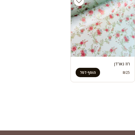
רוז גארדן
₪
25
הוסף לסל