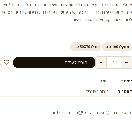
איטלקי מעוצב נטול עץ איכותי ,נטול חומציות. משקל 100 ג”ר גודל הנייר 70*50
ס”מ. מתאים ליצירה בנייר בכריכה קשה: עטיפות אלבומים , כריכות ליומנים, בסיסים
ללוחות שנה, קופסאות , אוגדנים ועוד…
משקל: 100 גרם
גודל: 50X70 סמ
+
−
הוסף לעגלה
זמינות
במלאי
קטגוריה
ניירות מעוצבים
משלוח מהיר
תשלום מאובטח
החזרות תוך 14 יום