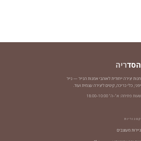
הסד
ריה
חנות יצירה ייחודית לאוהבי אמנות הנייר — נייר
יפני, כלי כריכה, קיטים ליצירה עצמית ועוד.
שעות פתיחה: א׳–ה׳ 10:00–18:00
קטגוריות
ניירות מעוצבים