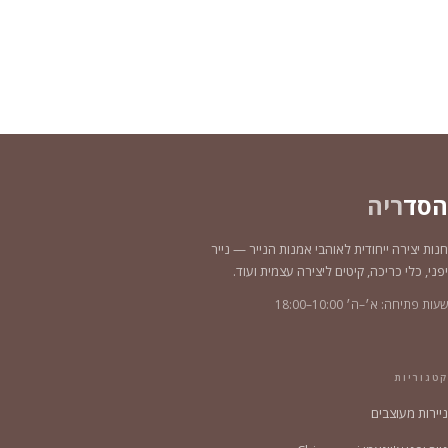
הסד
ריה
חנות יצירה ייחודית לאוהבי אמנות הנייר — נייר
יפני, כלי כריכה, קיטים ליצירה עצמית ועוד.
שעות פתיחה: א׳–ה׳ 10:00–18:00
קטגוריות
ניירות מעוצבים