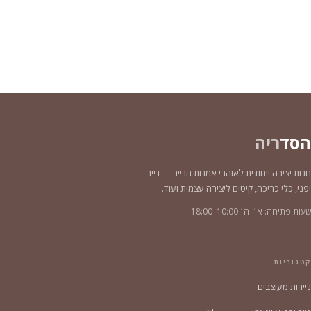
הסד
ריה
חנות יצירה ייחודית לאוהבי אמנות הנייר — נייר
יפני, כלי כריכה, קיטים ליצירה עצמית ועוד.
שעות פתיחה: א׳–ה׳ 10:00–18:00
קטגוריות
ניירות מעוצבים