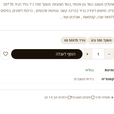
איטלקי מעוצב נטול עץ איכותי ,נטול חומציות. משקל 100 ג”ר גודל הנייר 70*50
ס”מ. מתאים ליצירה בנייר בכריכה קשה: עטיפות אלבומים , כריכות ליומנים, בסיסים
ללוחות שנה, קופסאות , אוגדנים ועוד…
משקל: 100 גרם
גודל: 50X70 סמ
+
−
הוסף לעגלה
זמינות
במלאי
קטגוריה
ניירות מעוצבים
משלוח מהיר
תשלום מאובטח
החזרות תוך 14 יום