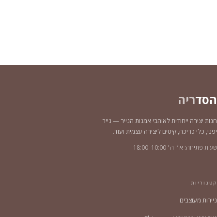
הסד
ריה
חנות יצירה ייחודית לאוהבי אמנות הנייר — נייר
יפני, כלי כריכה, קיטים ליצירה עצמית ועוד.
שעות פתיחה: א׳–ה׳ 10:00–18:00
קטגוריות
ניירות מעוצבים