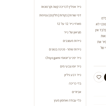
נייר אפלין לכריכה קשה וקרטונאז
דפי שורות|נקודות|חלקים|עטיפות
ות נטו מידות אורך 13 ס”מ רוחב 9.5 ס”מ גובה 9.5 ס”מ
מארזי נייר 12 על 12
 טכני לא
לבד אין
מציאון של נייר
אות
ניירות מעוצבים
יר את
 של
ניירות שימר- פנינה בגוונים
נייר יפני צ'יוגאמי Chiyogami
נייר יופו צבעי מים
נייר רבע גיליון
בדי כריכה
אביזרים
כלי עבודה ואחסון מעץ