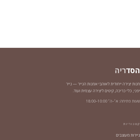
עד
הסד
ריה
חנות יצירה ייחודית לאוהבי אמנות הנייר — נייר
יפני, כלי כריכה, קיטים ליצירה עצמית ועוד.
שעות פתיחה: א׳–ה׳ 10:00–18:00
קטגוריות
ניירות מעוצבים