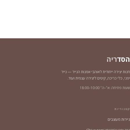
הסד
ריה
חנות יצירה ייחודית לאוהבי אמנות הנייר — נייר
יפני, כלי כריכה, קיטים ליצירה עצמית ועוד.
שעות פתיחה: א׳–ה׳ 10:00–18:00
קטגוריות
ניירות מעוצבים
נייר יפני צ'יוגאמי Chiyogami