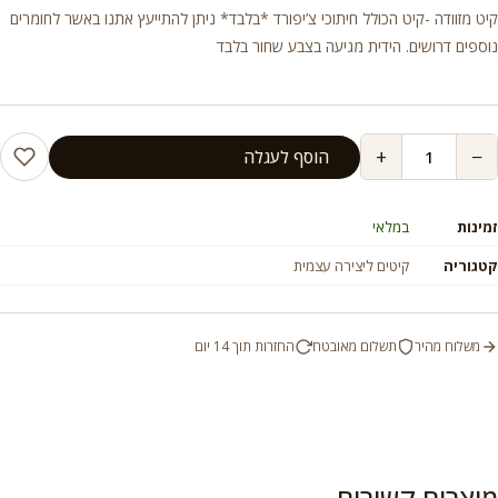
קיט מזוודה -קיט הכולל חיתוכי צ’יפורד *בלבד* ניתן להתייעץ אתנו באשר לחומרים
נוספים דרושים. הידית מגיעה בצבע שחור בלבד
+
−
הוסף לעגלה
זמינות
במלאי
קטגוריה
קיטים ליצירה עצמית
משלוח מהיר
תשלום מאובטח
החזרות תוך 14 יום
מוצרים קשורים