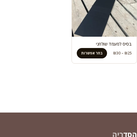
בסיס למעמד שולחני
טווח
25
₪
–
30
₪
בחר אפשרות
מחירים:
עד
הסד
ריה