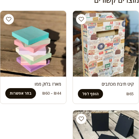
קיט תיבת מכתבים
מארז בלוק ממו
טווח
44
₪
–
60
₪
בחר אפשרות
₪
65
הוסף לסל
מחירים:
עד