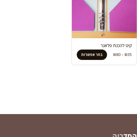
קיט להכנת פלאנר
טווח
35
₪
–
80
₪
בחר אפשרות
מחירים:
עד
הסד
ריה