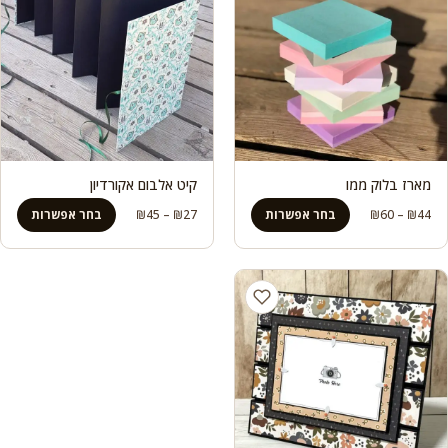
מארז בלוק ממו
קיט אלבום אקורדיון
טווח
טווח
44
₪
–
60
₪
בחר אפשרות
27
₪
–
45
₪
בחר אפשרות
מחירים:
מחירים:
עד
עד