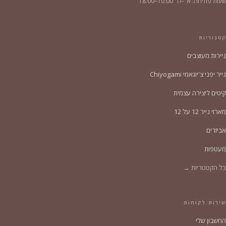
שעות פתיחה: א׳–ה׳ 10:00–18:00
קטגוריות
ניירות מעוצבים
נייר יפני צ'יוגאמי Chiyogami
קיטים ליצירה עצמית
מארזי נייר 12 על 12
אביזרים
מעטפות
כל הקטגוריות →
שירות לקוחות
החשבון שלי