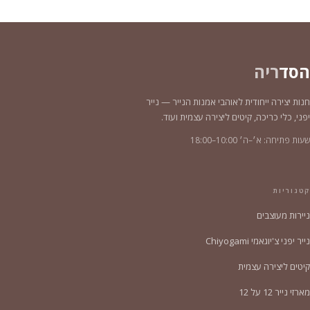
הסד
ריה
חנות יצירה ייחודית לאוהבי אמנות הנייר — נייר
יפני, כלי כריכה, קיטים ליצירה עצמית ועוד.
שעות פתיחה: א׳–ה׳ 10:00–18:00
קטגוריות
ניירות מעוצבים
נייר יפני צ'יוגאמי Chiyogami
קיטים ליצירה עצמית
מארזי נייר 12 על 12