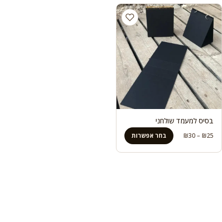
עד
עד
בסיס למעמד שולחני
טווח
25
₪
–
30
₪
בחר אפשרות
מחירים:
עד