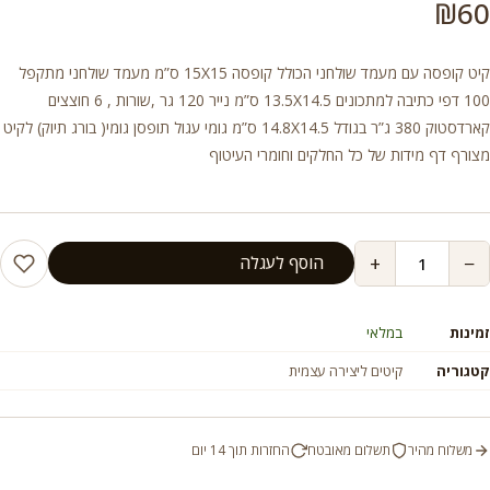
₪
60
קיט קופסה עם מעמד שולחני הכולל קופסה 15X15 ס”מ מעמד שולחני מתקפל
100 דפי כתיבה למתכונים 13.5X14.5 ס”מ נייר 120 גר ,שורות , 6 חוצצים
קארדסטוק 380 ג”ר בגודל 14.8X14.5 ס”מ גומי עגול תופסן גומי( בורג תיוק) לקיט
מצורף דף מידות של כל החלקים וחומרי העיטוף
+
−
הוסף לעגלה
זמינות
במלאי
קטגוריה
קיטים ליצירה עצמית
משלוח מהיר
תשלום מאובטח
החזרות תוך 14 יום