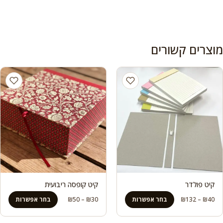
מוצרים קשורים
קיט פולדר
קיט קופסה ריבועית
טווח
טווח
40
₪
–
132
₪
בחר אפשרות
30
₪
–
50
₪
בחר אפשרות
מחירים:
מחירים: