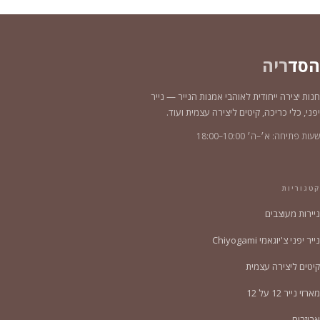
הסד
ריה
חנות יצירה ייחודית לאוהבי אמנות הנייר — נייר
יפני, כלי כריכה, קיטים ליצירה עצמית ועוד.
שעות פתיחה: א׳–ה׳ 10:00–18:00
קטגוריות
ניירות מעוצבים
נייר יפני צ'יוגאמי Chiyogami
קיטים ליצירה עצמית
מארזי נייר 12 על 12
אביזרים