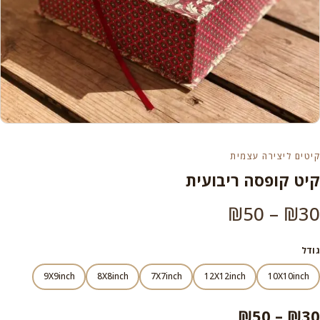
קיטים ליצירה עצמית
קיט קופסה ריבועית
טווח
₪
50
–
₪
30
מחירים:
גודל
9X9inch
8X8inch
7X7inch
12X12inch
10X10inch
עד
טווח
₪
50
–
₪
30