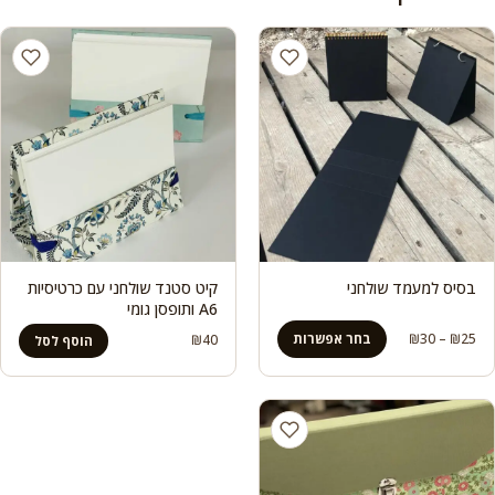
בסיס למעמד שולחני
קיט סטנד שולחני עם כרטיסיות
A6 ותופסן גומי
טווח
25
₪
–
30
₪
בחר אפשרות
₪
40
הוסף לסל
מחירים:
עד