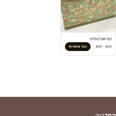
קיט אוגדן/פלנר
טווח
30
₪
–
80
₪
בחר אפשרות
מחירים:
עד
הסד
ריה