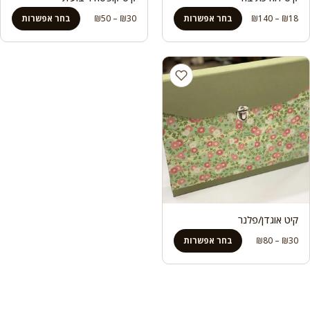
טווח
טווח
18
₪
–
140
₪
בחר אפשרות
30
₪
–
50
₪
בחר אפשרות
מחירים:
מחירים:
עד
עד
קיט אוגדן/פלנר
טווח
30
₪
–
80
₪
בחר אפשרות
מחירים:
עד