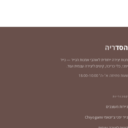
הסד
ריה
חנות יצירה ייחודית לאוהבי אמנות הנייר — נייר
יפני, כלי כריכה, קיטים ליצירה עצמית ועוד.
שעות פתיחה: א׳–ה׳ 10:00–18:00
קטגוריות
ניירות מעוצבים
נייר יפני צ'יוגאמי Chiyogami
קיטים ליצירה עצמית