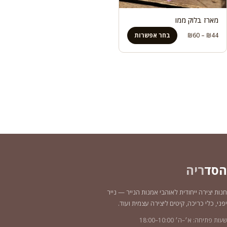
מארז בלוק ממו
טווח
44
₪
–
60
₪
בחר אפשרות
מחירים:
עד
הסד
ריה
חנות יצירה ייחודית לאוהבי אמנות הנייר — נייר
יפני, כלי כריכה, קיטים ליצירה עצמית ועוד.
שעות פתיחה: א׳–ה׳ 10:00–18:00