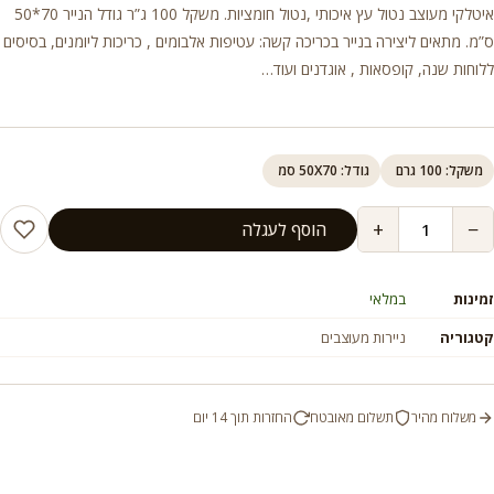
איטלקי מעוצב נטול עץ איכותי ,נטול חומציות. משקל 100 ג”ר גודל הנייר 70*50
ס”מ. מתאים ליצירה בנייר בכריכה קשה: עטיפות אלבומים , כריכות ליומנים, בסיסים
ללוחות שנה, קופסאות , אוגדנים ועוד…
משקל: 100 גרם
גודל: 50X70 סמ
+
−
הוסף לעגלה
זמינות
במלאי
קטגוריה
ניירות מעוצבים
משלוח מהיר
תשלום מאובטח
החזרות תוך 14 יום