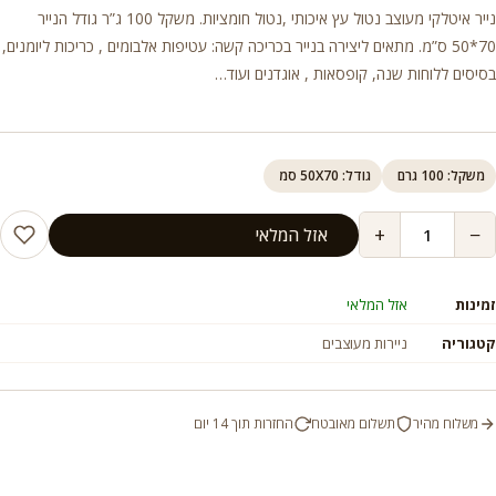
נייר איטלקי מעוצב נטול עץ איכותי ,נטול חומציות. משקל 100 ג”ר גודל הנייר
70*50 ס”מ. מתאים ליצירה בנייר בכריכה קשה: עטיפות אלבומים , כריכות ליומנים,
בסיסים ללוחות שנה, קופסאות , אוגדנים ועוד…
משקל: 100 גרם
גודל: 50X70 סמ
+
−
אזל המלאי
זמינות
אזל המלאי
קטגוריה
ניירות מעוצבים
משלוח מהיר
תשלום מאובטח
החזרות תוך 14 יום