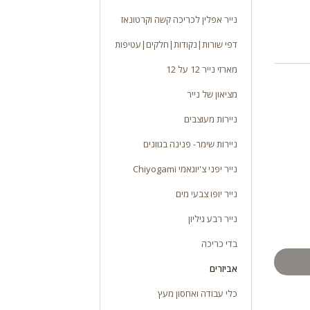
נייר אפלין לכריכה קשה וקרטונאז
דפי שורות|נקודות|חלקים|עטיפות
מארזי נייר 12 על 12
מציאון של נייר
ניירות מעוצבים
ניירות שימר- פנינה בגוונים
נייר יפני צ'יוגאמי Chiyogami
נייר יופו צבעי מים
נייר רבע גיליון
בדי כריכה
אביזרים
כלי עבודה ואחסון מעץ