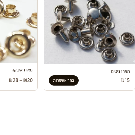
מארז איבקה
מארז ניטים
טווח
₪
28
–
₪
20
₪
15
בחר אפשרות
מחירי
עד