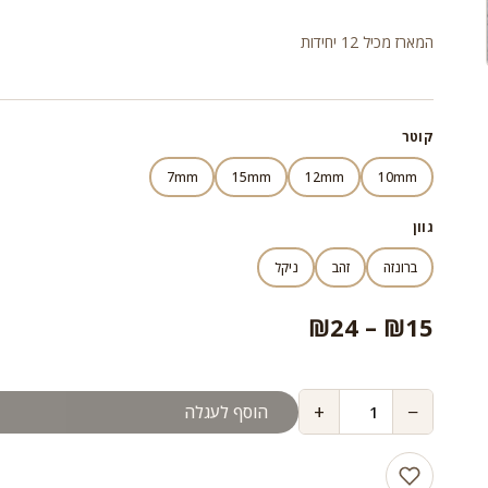
מחירים:
המארז מכיל 12 יחידות
עד
קוטר
7mm
15mm
12mm
10mm
גוון
ברונזה
זהב
ניקל
טווח
₪
24
–
₪
15
מחירים:
+
−
הוסף לעגלה
עד