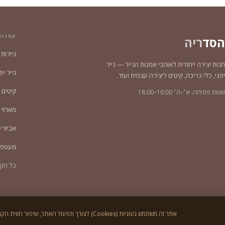
קטגור
הסד
ריה
ניירות
חנות יצירה ייחודית לאוהבי אמנות הנייר — נייר
נייר יפני צ
יפני, כלי כריכה, קיטים ליצירה עצמית ועוד.
קיטים 
שעות פתיחה: א׳–ה׳ 10:00–18:00
מארזי נייר 2
אביזרי
מעטפו
כל הקט
© 2026
הסדריה
. כל הזכויות שמורות.
אתר זה משתמש בעוגיות (Cookies) לצורך תפעול האתר, שיפור חווית הקנייה, והתאמת תוכן ופרסום. ניתן לקרוא עוד במדיניות הפרטיות שלנו.