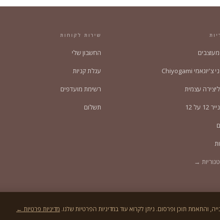
יות
שירות לקוחות
 מעוצבים
החשבון שלי
'יוגאמי Chiyogami
עגלת קניות
ליצירה עצמית
רשימת מועדפים
1 על 12
תשלום
ם
ת
גוריות →
מדיניות פרטיות ←