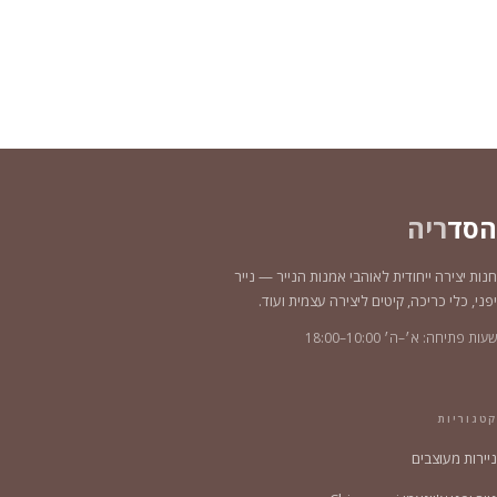
הסד
ריה
חנות יצירה ייחודית לאוהבי אמנות הנייר — נייר
יפני, כלי כריכה, קיטים ליצירה עצמית ועוד.
שעות פתיחה: א׳–ה׳ 10:00–18:00
קטגוריות
ניירות מעוצבים