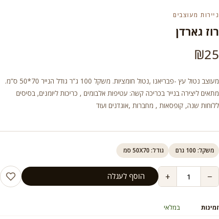
ניירות מעוצבים
רוז גארדן
₪
25
מעוצב נטול עץ -פבריאנו ,נטול חומציות. משקל 100 ג”ר גודל הנייר 70*50 ס”מ.
מתאים ליצירה בנייר בכריכה קשה: עטיפות אלבומים , כריכות ליומנים, בסיסים
ללוחות שנה, קופסאות , מחברות ,אוגדנים ועוד
משקל: 100 גרם
גודל: 50X70 סמ
+
−
הוסף לעגלה
זמינות
במלאי