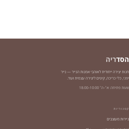
הסד
ריה
חנות יצירה ייחודית לאוהבי אמנות הנייר — נייר
יפני, כלי כריכה, קיטים ליצירה עצמית ועוד.
שעות פתיחה: א׳–ה׳ 10:00–18:00
קטגוריות
ניירות מעוצבים