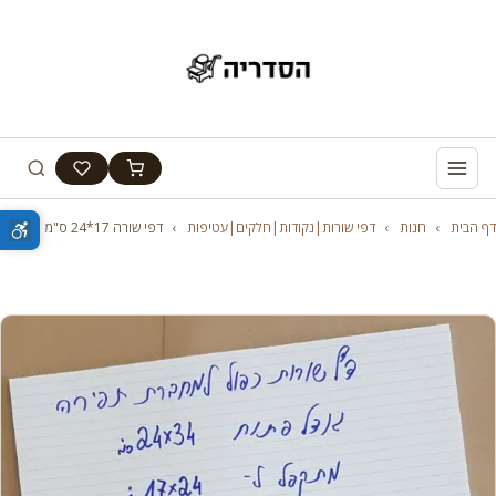
דף הבית
›
חנות
›
דפי שורות|נקודות|חלקים|עטיפות
›
דפי שורה 17*24 ס"מ