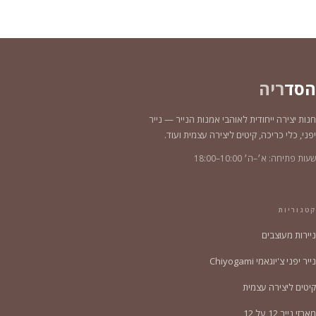
הסד
ריה
חנות יצירה ייחודית לאוהבי אמנות הנייר — נייר
יפני, כלי כריכה, קיטים ליצירה עצמית ועוד.
שעות פתיחה: א׳–ה׳ 10:00–18:00
קטגוריות
ניירות מעוצבים
נייר יפני צ'יוגאמי Chiyogami
קיטים ליצירה עצמית
מארזי נייר 12 על 12