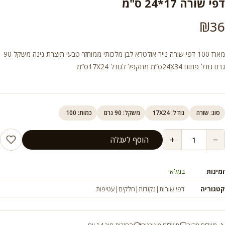
דפי שורה 17*24 ס"מ
₪
36
מארז 100 דפי שורה נייר אולטרא לבן מלכותי ממוחזר טבעי תוצרת נינה משקל 90
גרם גודל פתוח 24X34ס”מ מתקפל לגודל 17X24ס”מ
סוג: שורה
גודל: 17X24
משקל: 90 גרם
כמות: 100
+
−
הוסף לעגלה
זמינות
במלאי
קטגוריה
דפי שורות|נקודות|חלקים|עטיפות