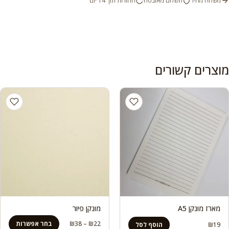
משלוח מהיר
תשלום מאובטח
החזרות תוך 14 יום
מוצרים קשורים
מארז מונקן A5
מונקן פיור
טווח
22
₪
–
38
₪
בחר אפשרות
₪
19
הוסף לסל