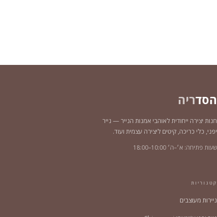
הסד
ריה
חנות יצירה ייחודית לאוהבי אמנות הנייר — נייר
יפני, כלי כריכה, קיטים ליצירה עצמית ועוד.
שעות פתיחה: א׳–ה׳ 10:00–18:00
קטגוריות
ניירות מעוצבים